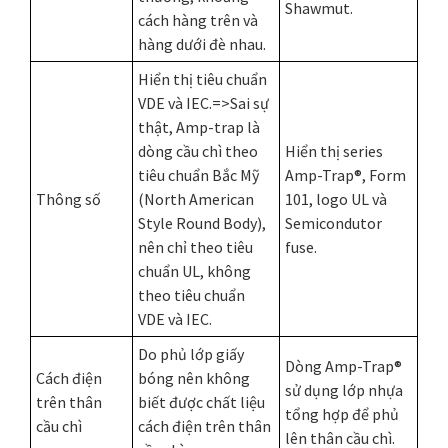
Shawmut.
cách hàng trên và
hàng dưới đè nhau.
Hiển thị tiêu chuẩn
VDE và IEC.=>Sai sự
thật, Amp-trap là
dòng cầu chì theo
Hiển thị series
tiêu chuẩn Bắc Mỹ
Amp-Trap®, Form
Thông số
(North American
101, logo UL và
Style Round Body),
Semicondutor
nên chỉ theo tiêu
fuse.
chuẩn UL, không
theo tiêu chuẩn
VDE và IEC.
Do phủ lớp giấy
Dòng Amp-Trap®
Cách điện
bóng nên không
sử dụng lớp nhựa
trên thân
biết được chất liệu
tổng hợp để phủ
cầu chì
cách điện trên thân
lên thân cầu chì.