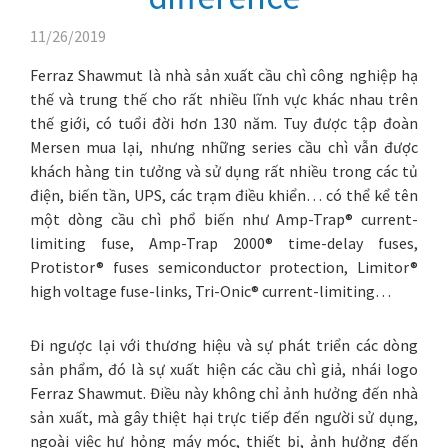
11/26/2019
Ferraz Shawmut là nhà sản xuất cầu chì công nghiệp hạ
thế và trung thế cho rất nhiều lĩnh vực khác nhau trên
thế giới, có tuổi đời hơn 130 năm. Tuy được tập đoàn
Mersen mua lại, nhưng những series cầu chì vẫn được
khách hàng tin tưởng và sử dụng rất nhiều trong các tủ
điện, biến tần, UPS, các trạm điều khiển… có thể kể tên
một dòng cầu chì phổ biến như Amp-Trap® current-
limiting fuse, Amp-Trap 2000® time-delay fuses,
Protistor® fuses semiconductor protection, Limitor®
high voltage fuse-links, Tri-Onic® current-limiting…
Đi ngược lại với thương hiệu và sự phát triển các dòng
sản phẩm, đó là sự xuất hiện các cầu chì giả, nhái logo
Ferraz Shawmut. Điều này không chỉ ảnh hưởng đến nhà
sản xuất, mà gây thiệt hại trực tiếp đến người sử dụng,
ngoài việc hư hỏng máy móc, thiết bị, ảnh hưởng đến