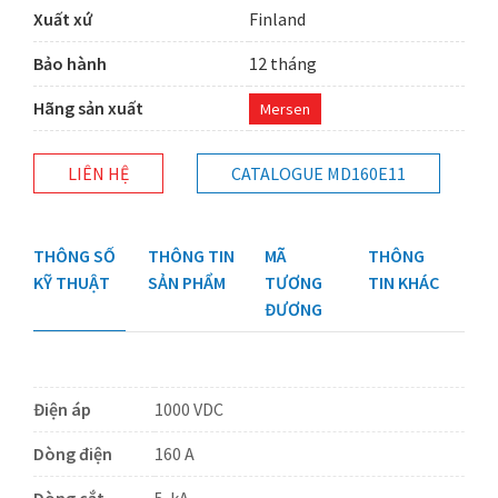
Xuất xứ
Finland
Bảo hành
12 tháng
Hãng sản xuất
Mersen
LIÊN HỆ
CATALOGUE MD160E11
THÔNG SỐ
THÔNG TIN
MÃ
THÔNG
KỸ THUẬT
SẢN PHẨM
TƯƠNG
TIN KHÁC
ĐƯƠNG
Điện áp
1000 VDC
Dòng điện
160 A