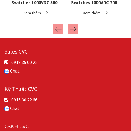
33
Switches 1000VDC 500A
Switches 1000VDC 200A
Mersen MD500E11
Mersen MD200E11
Xem thêm
Xem thêm
Sales CVC
0918 35 00 22
Chat
Kỹ Thuật CVC
0915 30 22 66
Chat
CSKH CVC