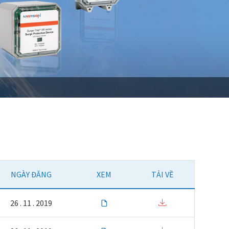
NGÀY ĐĂNG
XEM
TẢI VỀ
26 . 11 . 2019