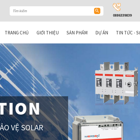
0886339839
TRANG CHỦ
GIỚI THIỆU
SẢN PHẨM
DỰ ÁN
TIN TỨC - S