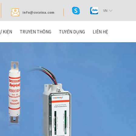
VN
info@cvcvina.com
Ự KIỆN
TRUYỀN THÔNG
TUYỂN DỤNG
LIÊN HỆ