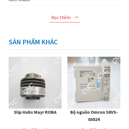
Đọc thêm
SẢN PHẨM KHÁC
4-
Slip Hubs Mayr ROBA
Bộ nguồn Omron S8VS-
C
03024