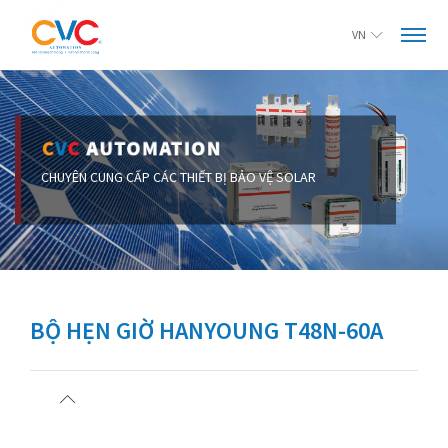
VN
BỘ HẸN GIỜ HANYOUNG T48N-60A