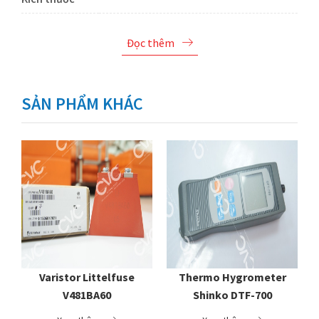
Đọc thêm
SẢN PHẨM KHÁC
3
Varistor Littelfuse
Thermo Hygrometer
V481BA60
Shinko DTF-700