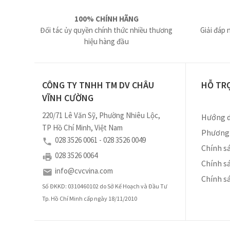
100% CHÍNH HÃNG
Đối tác ủy quyền chính thức nhiều thương
Giải đáp 
hiệu hàng đầu
CÔNG TY TNHH TM DV CHÂU
HỖ TR
VĨNH CƯỜNG
220/71 Lê Văn Sỹ, Phường Nhiêu Lộc,
Hướng d
TP Hồ Chí Minh, Việt Nam
Phương 
028 3526 0061 - 028 3526 0049
Chính sá
028 3526 0064
Chính s
info@cvcvina.com
Chính s
Số ĐKKD: 0310460102 do Sở Kế Hoạch và Đầu Tư
Tp. Hồ Chí Minh cấp ngày 18/11/2010