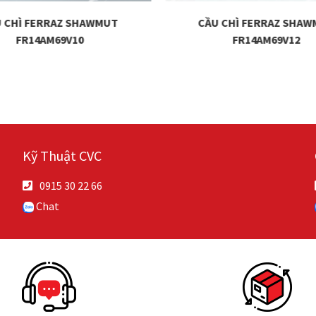
 CHÌ FERRAZ SHAWMUT
CẦU CHÌ FERRAZ SHA
FR14AM69V10
FR14AM69V12
Kỹ Thuật CVC
0915 30 22 66
Chat