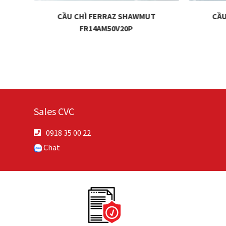
T
CẦU CHÌ FERRAZ SHAWMUT
CẦU
FR14AM50V20P
Sales CVC
0918 35 00 22
Chat