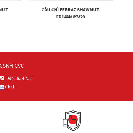
WMUT
CẦU CHÌ FERRAZ SHAWMUT
FR14AM69V20
CSKH CVC
0941 854 757
Chat