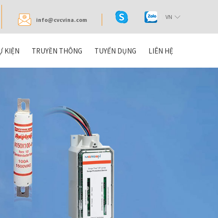
VN
info@cvcvina.com
Ự KIỆN
TRUYỀN THÔNG
TUYỂN DỤNG
LIÊN HỆ