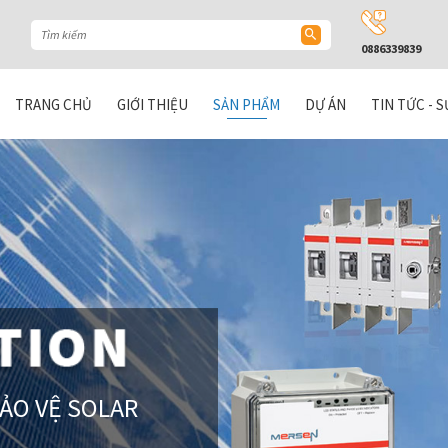
0886339839
TRANG CHỦ
GIỚI THIỆU
SẢN PHẨM
DỰ ÁN
TIN TỨC - S