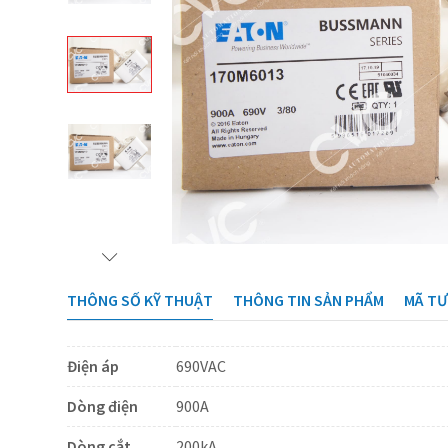
THÔNG SỐ KỸ THUẬT
THÔNG TIN SẢN PHẨM
MÃ T
Điện áp
690VAC
Dòng điện
900A
Dòng cắt
200kA