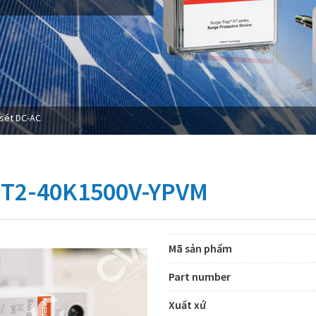
sét DC-AC
T2-40K1500V-YPVM
Mã sản phẩm
Part number
Xuất xứ