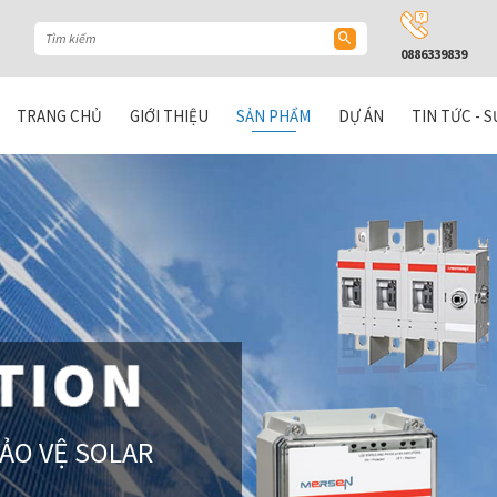
0886339839
TRANG CHỦ
GIỚI THIỆU
SẢN PHẨM
DỰ ÁN
TIN TỨC - S