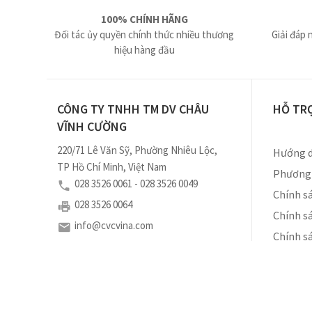
100% CHÍNH HÃNG
Đối tác ủy quyền chính thức nhiều thương
Giải đáp 
hiệu hàng đầu
CÔNG TY TNHH TM DV CHÂU
HỖ TR
VĨNH CƯỜNG
220/71 Lê Văn Sỹ, Phường Nhiêu Lộc,
Hướng d
TP Hồ Chí Minh, Việt Nam
Phương 
028 3526 0061 - 028 3526 0049
Chính sá
028 3526 0064
Chính s
info@cvcvina.com
Chính s
Số ĐKKD: 0310460102 do Sở Kế Hoạch và Đầu Tư
Tp. Hồ Chí Minh cấp ngày 18/11/2010