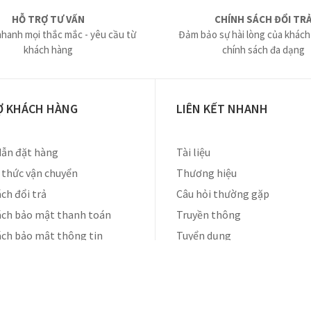
HỖ TRỢ TƯ VẤN
CHÍNH SÁCH ĐỔI TR
nhanh mọi thắc mắc - yêu cầu từ
Đảm bảo sự hài lòng của khách
khách hàng
chính sách đa dạng
Ợ KHÁCH HÀNG
LIÊN KẾT NHANH
ẫn đặt hàng
Tài liệu
thức vận chuyển
Thương hiệu
ch đổi trả
Câu hỏi thường gặp
ách bảo mật thanh toán
Truyền thông
ách bảo mật thông tin
Tuyển dụng
Liên hệ