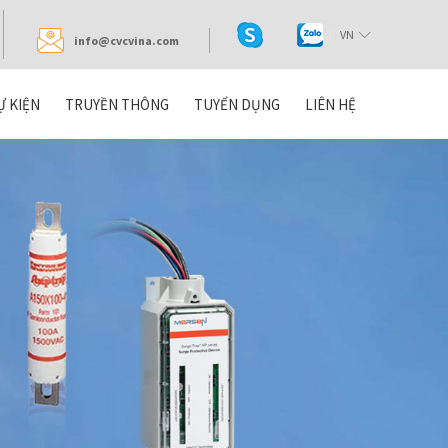
VN
info@cvcvina.com
Ự KIỆN
TRUYỀN THÔNG
TUYỂN DỤNG
LIÊN HỆ