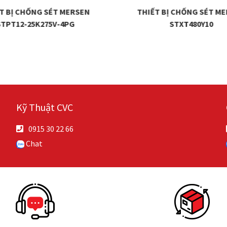
T BỊ CHỐNG SÉT MERSEN
THIẾT BỊ CHỐNG SÉT M
STPT12-25K275V-4PG
STXT480Y10
Kỹ Thuật CVC
0915 30 22 66
Chat