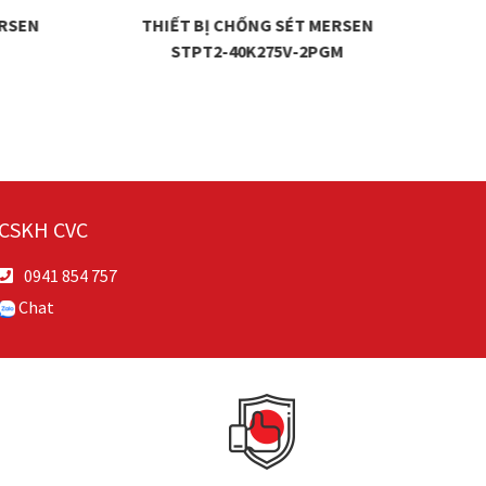
ERSEN
THIẾT BỊ CHỐNG SÉT MERSEN
T
STPT2-40K275V-2PGM
CSKH CVC
0941 854 757
Chat