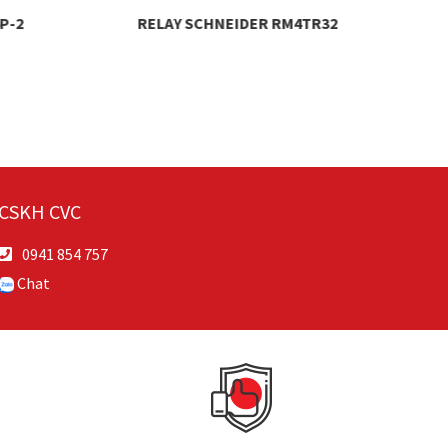
P-2
RELAY SCHNEIDER RM4TR32
CSKH CVC
0941 854 757
Chat