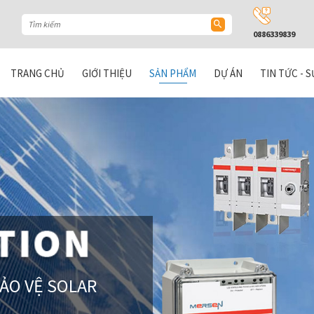
0886339839
TRANG CHỦ
GIỚI THIỆU
SẢN PHẨM
DỰ ÁN
TIN TỨC - S