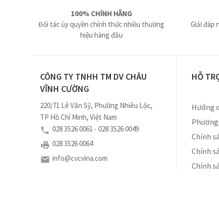
100% CHÍNH HÃNG
Đối tác ủy quyền chính thức nhiều thương
Giải đáp 
hiệu hàng đầu
CÔNG TY TNHH TM DV CHÂU
HỖ TR
VĨNH CƯỜNG
220/71 Lê Văn Sỹ, Phường Nhiêu Lộc,
Hướng d
TP Hồ Chí Minh, Việt Nam
Phương 
028 3526 0061 - 028 3526 0049
Chính sá
028 3526 0064
Chính s
info@cvcvina.com
Chính s
Số ĐKKD: 0310460102 do Sở Kế Hoạch và Đầu Tư
Tp. Hồ Chí Minh cấp ngày 18/11/2010