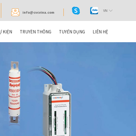
VN
info@cvcvina.com
Ự KIỆN
TRUYỀN THÔNG
TUYỂN DỤNG
LIÊN HỆ