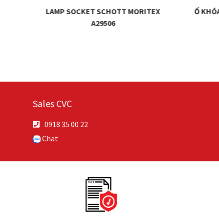
-1
LAMP SOCKET SCHOTT MORITEX
Ổ KHÓ
A29506
Sales CVC
0918 35 00 22
Chat