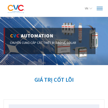
VN
GIÁ TRỊ CỐT LÕI