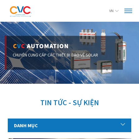
VN
TIN TỨC - SỰ KIỆN
DANH MỤC