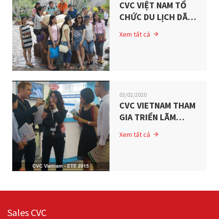
CVC VIỆT NAM TỔ
CHỨC DU LỊCH DÃ
NGOẠI CHO NHÂN
Xem tất cả
VIÊN CÔNG TY NHÂN
DỊP HÈ 2015 – ĐOÀN
KẾT ĐỂ BỀN VỮNG
03/02/2020
CVC VIETNAM THAM
GIA TRIỂN LÃM
QUỐC TẾ LẦN THỨ
Xem tất cả
8 VỀ CÔNG NGHỆ &
THIẾT BỊ ĐIỆN -
VIETNAM ETE 2015
Sales CVC