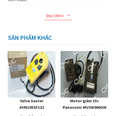
Đọc thêm
SẢN PHẨM KHÁC
r
Valve Sauter
Motor giảm tốc
AVM105SF132
Panasonic MUSN960GW