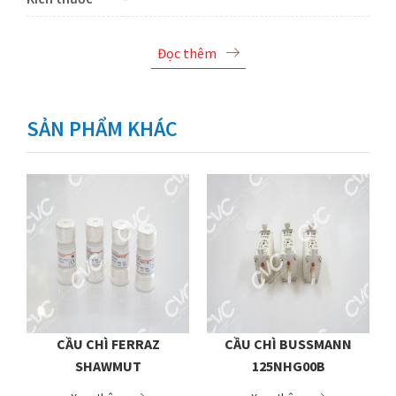
Đọc thêm
SẢN PHẨM KHÁC
CẦU CHÌ FERRAZ
CẦU CHÌ BUSSMANN
6
SHAWMUT
125NHG00B
FR27UQ69V125T