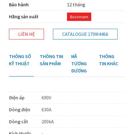
Bảo hành
12 tháng
Hãng sản xuất
Bussmann
LIÊN HỆ
CATALOGUE 170M4466
THÔNG SỐ
THÔNG TIN
MÃ
THÔNG
KỸ THUẬT
SẢN PHẨM
TƯƠNG
TIN KHÁC
ĐƯƠNG
Điện áp
690V
Dòng điện
630A
Dòng cắt
200kA
Kích thước
-