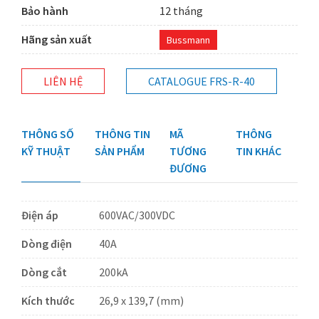
Bảo hành
12 tháng
Hãng sản xuất
Bussmann
LIÊN HỆ
CATALOGUE FRS-R-40
THÔNG SỐ
THÔNG TIN
MÃ
THÔNG
KỸ THUẬT
SẢN PHẨM
TƯƠNG
TIN KHÁC
ĐƯƠNG
Điện áp
600VAC/300VDC
Dòng điện
40A
Dòng cắt
200kA
Kích thước
26,9 x 139,7 (mm)