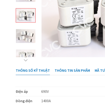
THÔNG SỐ KỸ THUẬT
THÔNG TIN SẢN PHẨM
MÃ T
Điện áp
690V
Dòng điện
1400A