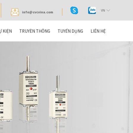
VN
info@cvcvina.com
Ự KIỆN
TRUYỀN THÔNG
TUYỂN DỤNG
LIÊN HỆ