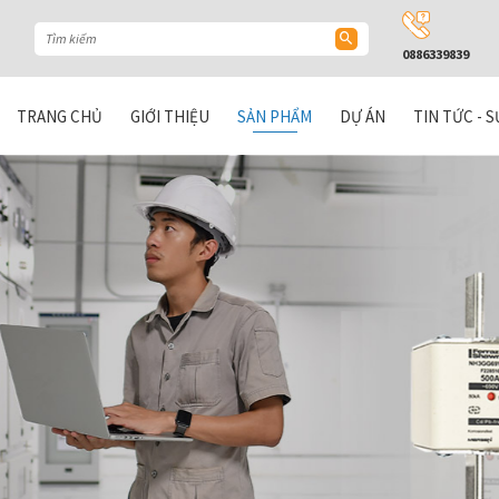
0886339839
TRANG CHỦ
GIỚI THIỆU
SẢN PHẨM
DỰ ÁN
TIN TỨC - S