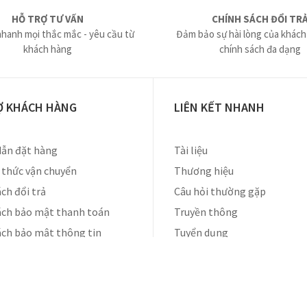
HỖ TRỢ TƯ VẤN
CHÍNH SÁCH ĐỔI TR
nhanh mọi thắc mắc - yêu cầu từ
Đảm bảo sự hài lòng của khách
khách hàng
chính sách đa dạng
Ợ KHÁCH HÀNG
LIÊN KẾT NHANH
ẫn đặt hàng
Tài liệu
thức vận chuyển
Thương hiệu
ch đổi trả
Câu hỏi thường gặp
ách bảo mật thanh toán
Truyền thông
ách bảo mật thông tin
Tuyển dụng
Liên hệ