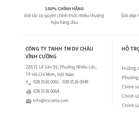
100% CHÍNH HÃNG
Đối tác ủy quyền chính thức nhiều thương
Giải đáp 
hiệu hàng đầu
CÔNG TY TNHH TM DV CHÂU
HỖ TR
VĨNH CƯỜNG
220/71 Lê Văn Sỹ, Phường Nhiêu Lộc,
Hướng d
TP Hồ Chí Minh, Việt Nam
Phương 
028 3526 0061 - 028 3526 0049
Chính sá
028 3526 0064
Chính s
info@cvcvina.com
Chính s
Số ĐKKD: 0310460102 do Sở Kế Hoạch và Đầu Tư
Tp. Hồ Chí Minh cấp ngày 18/11/2010