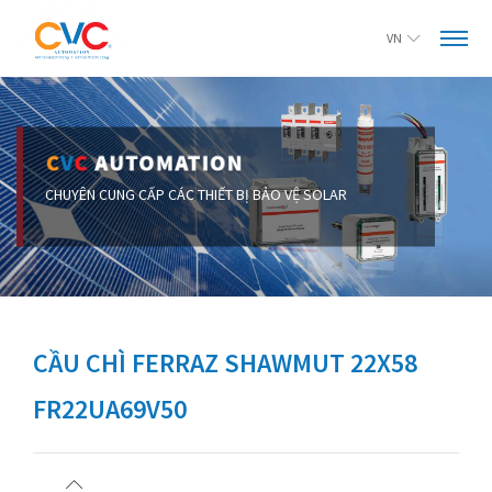
VN
CẦU CHÌ FERRAZ SHAWMUT 22X58
FR22UA69V50