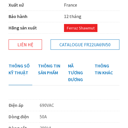
Xuất xứ
France
Bảo hành
12 tháng
Hãng sản xuất
Ferraz Shawmut
LIÊN HỆ
CATALOGUE FR22UA69V50
THÔNG SỐ
THÔNG TIN
MÃ
THÔNG
KỸ THUẬT
SẢN PHẨM
TƯƠNG
TIN KHÁC
ĐƯƠNG
Điện áp
690VAC
Dòng điện
50A