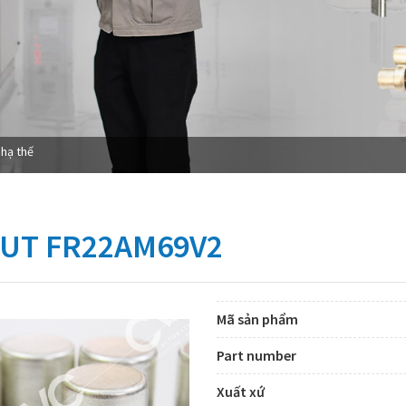
 hạ thế
UT FR22AM69V2
Mã sản phẩm
Part number
Xuất xứ