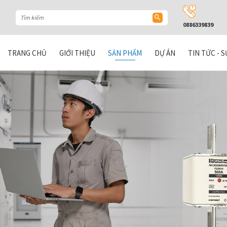
0886339839
TRANG CHỦ
GIỚI THIỆU
SẢN PHẨM
DỰ ÁN
TIN TỨC - S
ICAL CABINETS