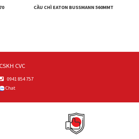
CẦU CHÌ EATON BUSSMANN 560MMT
CẦU CHÌ E
170
CSKH CVC
0941 854 757
Chat