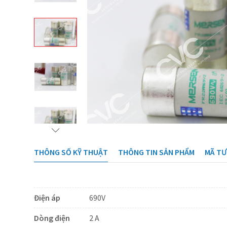
THÔNG SỐ KỸ THUẬT
THÔNG TIN SẢN PHẨM
MÃ T
Điện áp
690V
Dòng điện
2 A