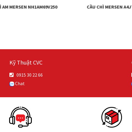
N NH1AM69V250
CẦU CHÌ MERSEN A4J70
Kỹ Thuật CVC
0915 30 22 66
Chat