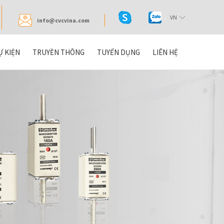
VN
info@cvcvina.com
Ự KIỆN
TRUYỀN THÔNG
TUYỂN DỤNG
LIÊN HỆ