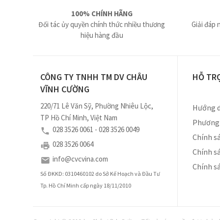
100% CHÍNH HÃNG
Đối tác ủy quyền chính thức nhiều thương
Giải đáp 
hiệu hàng đầu
CÔNG TY TNHH TM DV CHÂU
HỖ TR
VĨNH CƯỜNG
220/71 Lê Văn Sỹ, Phường Nhiêu Lộc,
Hướng d
TP Hồ Chí Minh, Việt Nam
Phương 
028 3526 0061 - 028 3526 0049
Chính sá
028 3526 0064
Chính s
info@cvcvina.com
Chính s
Số ĐKKD: 0310460102 do Sở Kế Hoạch và Đầu Tư
Tp. Hồ Chí Minh cấp ngày 18/11/2010