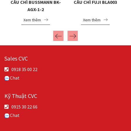
-
CẦU CHÌ BUSSMANN BK-
CẦU CHÌ FUJI BLA003
AGX-1-2
Xem thêm
Xem thêm
Sales CVC
0918 35 00 22
Chat
Kỹ Thuật CVC
0915 30 22 66
Chat