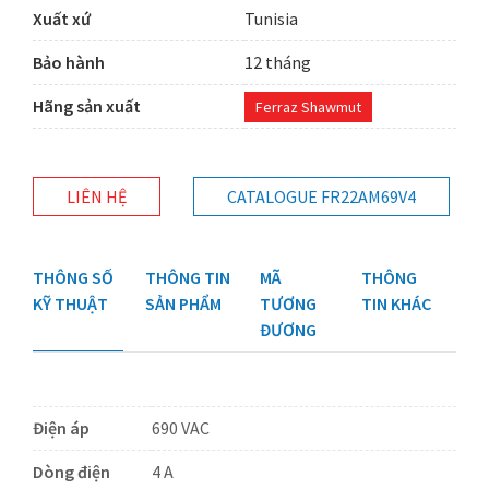
Xuất xứ
Tunisia
Bảo hành
12 tháng
Hãng sản xuất
Ferraz Shawmut
LIÊN HỆ
CATALOGUE FR22AM69V4
THÔNG SỐ
THÔNG TIN
MÃ
THÔNG
KỸ THUẬT
SẢN PHẨM
TƯƠNG
TIN KHÁC
ĐƯƠNG
Điện áp
690 VAC
Dòng điện
4 A