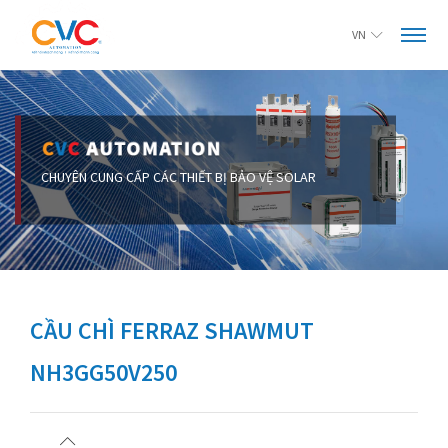
VN
CẦU CHÌ FERRAZ SHAWMUT
NH3GG50V250