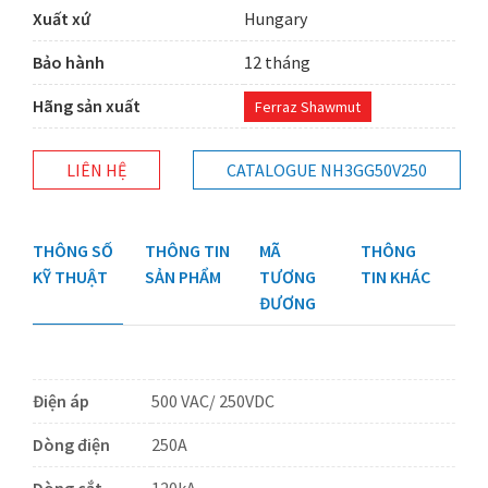
Xuất xứ
Hungary
Bảo hành
12 tháng
Hãng sản xuất
Ferraz Shawmut
LIÊN HỆ
CATALOGUE NH3GG50V250
THÔNG SỐ
THÔNG TIN
MÃ
THÔNG
KỸ THUẬT
SẢN PHẨM
TƯƠNG
TIN KHÁC
ĐƯƠNG
Điện áp
500 VAC/ 250VDC
Dòng điện
250A