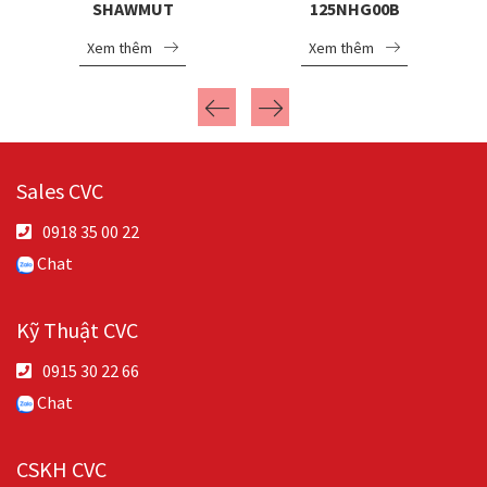
6
SHAWMUT
125NHG00B
FR27UQ69V125T
Xem thêm
Xem thêm
Sales CVC
0918 35 00 22
Chat
Kỹ Thuật CVC
0915 30 22 66
Chat
CSKH CVC