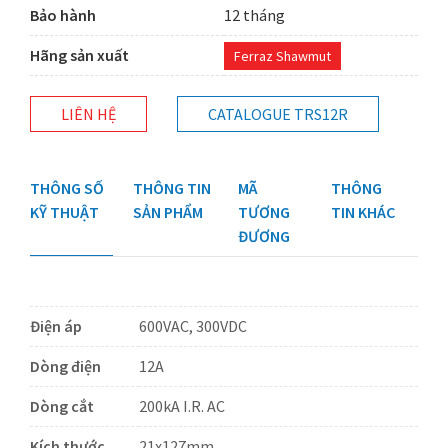
Bảo hành
12 tháng
Hãng sản xuất
Ferraz Shawmut
LIÊN HỆ
CATALOGUE TRS12R
THÔNG SỐ
THÔNG TIN
MÃ
THÔNG
KỸ THUẬT
SẢN PHẨM
TƯƠNG
TIN KHÁC
ĐƯƠNG
Điện áp
600VAC, 300VDC
Dòng điện
12A
Dòng cắt
200kA I.R. AC
Kích thước
21x127mm