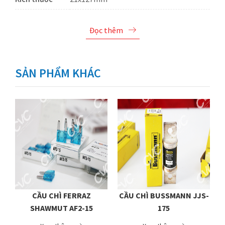
Đọc thêm
SẢN PHẨM KHÁC
CẦU CHÌ FERRAZ
CẦU CHÌ BUSSMANN JJS-
SHAWMUT AF2-15
175
SH
P