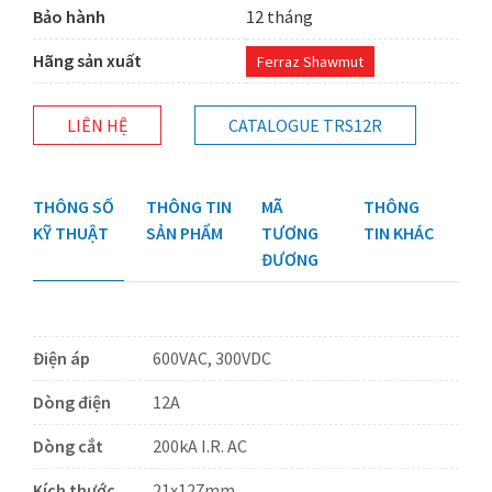
Bảo hành
12 tháng
Hãng sản xuất
Ferraz Shawmut
LIÊN HỆ
CATALOGUE TRS12R
THÔNG SỐ
THÔNG TIN
MÃ
THÔNG
KỸ THUẬT
SẢN PHẨM
TƯƠNG
TIN KHÁC
ĐƯƠNG
Điện áp
600VAC, 300VDC
Dòng điện
12A
Dòng cắt
200kA I.R. AC
Kích thước
21x127mm