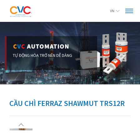
VN
CẦU CHÌ FERRAZ SHAWMUT TRS12R