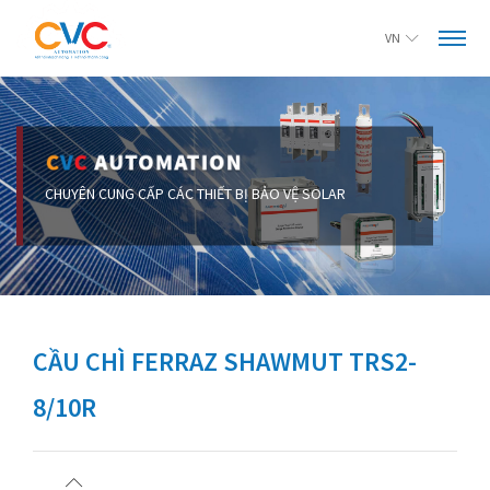
VN
CẦU CHÌ FERRAZ SHAWMUT TRS2-
8/10R