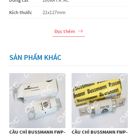
Dòng cắt
200kA I.R. AC
Kích thước
21x127mm
Đọc thêm
SẢN PHẨM KHÁC
P-
CẦU CHÌ BUSSMANN FWP-
CẦU CHÌ BUSSMANN FWP-
C