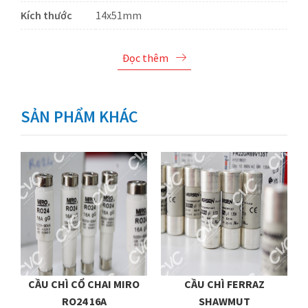
Kích thước
14x51mm
Đọc thêm
SẢN PHẨM KHÁC
0
CẦU CHÌ CỔ CHAI MIRO
CẦU CHÌ FERRAZ
RO24 16A
SHAWMUT
S