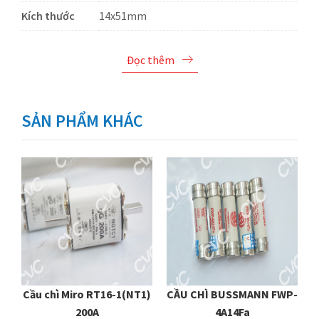
Kích thước
14x51mm
Đọc thêm
SẢN PHẨM KHÁC
A
Cầu chì Miro RT16-1(NT1)
CẦU CHÌ BUSSMANN FWP-
200A
4A14Fa