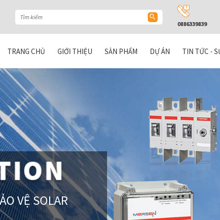
0886339839
TRANG CHỦ
GIỚI THIỆU
SẢN PHẨM
DỰ ÁN
TIN TỨC - S
BẢO VỆ SOLAR