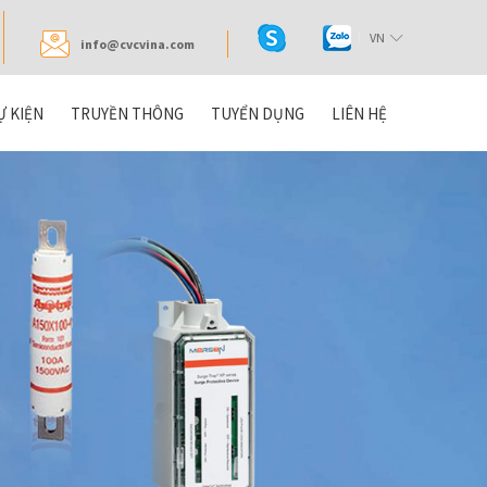
VN
info@cvcvina.com
Ự KIỆN
TRUYỀN THÔNG
TUYỂN DỤNG
LIÊN HỆ