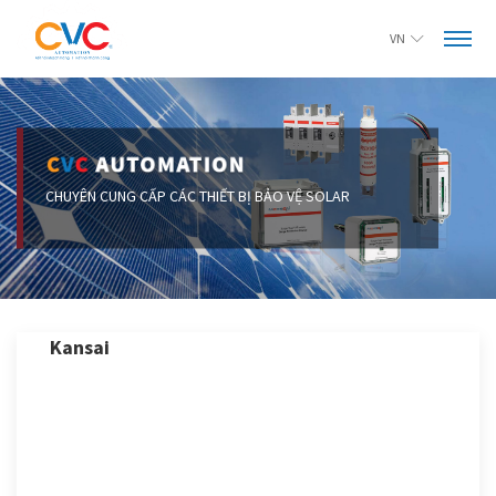
VN
CHUYÊN CUNG CẤP CÁC THIẾT BỊ BẢO VỆ SOLAR
Kansai