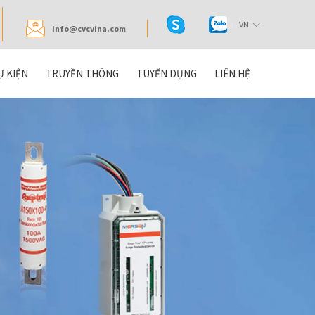
VN
info@cvcvina.com
Ự KIỆN
TRUYỀN THÔNG
TUYỂN DỤNG
LIÊN HỆ