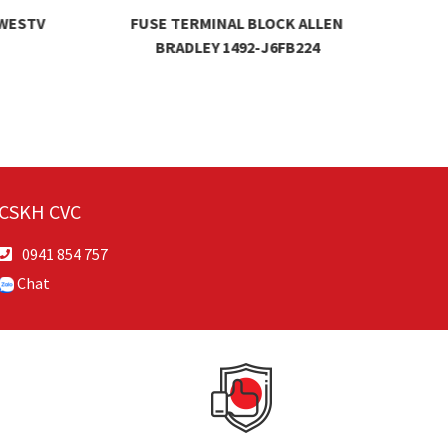
 WESTV
FUSE TERMINAL BLOCK ALLEN
TERM
BRADLEY 1492-J6FB224
CSKH CVC
0941 854 757
Chat