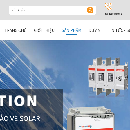
0886339839
TRANG CHỦ
GIỚI THIỆU
SẢN PHẨM
DỰ ÁN
TIN TỨC - S