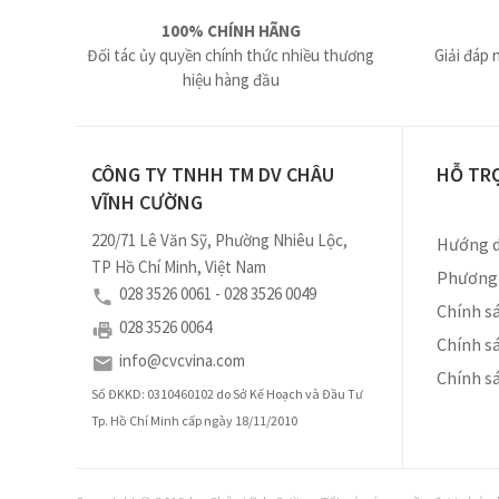
100% CHÍNH HÃNG
Đối tác ủy quyền chính thức nhiều thương
Giải đáp 
hiệu hàng đầu
CÔNG TY TNHH TM DV CHÂU
HỖ TR
VĨNH CƯỜNG
220/71 Lê Văn Sỹ, Phường Nhiêu Lộc,
Hướng d
TP Hồ Chí Minh, Việt Nam
Phương 
028 3526 0061 - 028 3526 0049
Chính sá
028 3526 0064
Chính s
info@cvcvina.com
Chính s
Số ĐKKD: 0310460102 do Sở Kế Hoạch và Đầu Tư
Tp. Hồ Chí Minh cấp ngày 18/11/2010