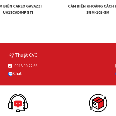
M BIẾN CARLO GAVAZZI
CẢM BIẾN KHOẢNG CÁCH
UA18CAD04PGTI
SGM-101-SM
Kỹ Thuật CVC
0915 30 22 66
Chat