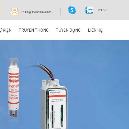
VN
info@cvcvina.com
Ự KIỆN
TRUYỀN THÔNG
TUYỂN DỤNG
LIÊN HỆ