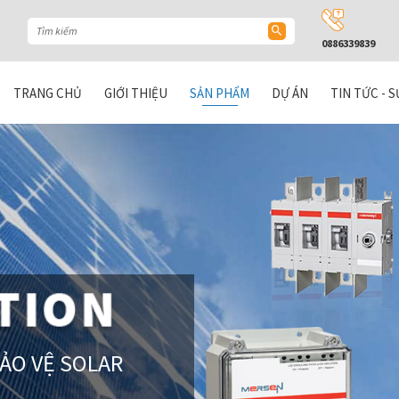
0886339839
TRANG CHỦ
GIỚI THIỆU
SẢN PHẨM
DỰ ÁN
TIN TỨC - S