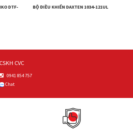
KO DTF-
BỘ ĐIỀU KHIỂN DAXTEN 1034-121UL
S
CSKH CVC
0941 854 757
Chat