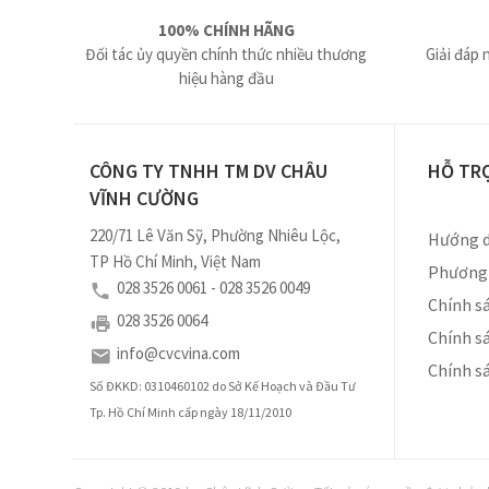
100% CHÍNH HÃNG
Đối tác ủy quyền chính thức nhiều thương
Giải đáp 
hiệu hàng đầu
CÔNG TY TNHH TM DV CHÂU
HỖ TR
VĨNH CƯỜNG
220/71 Lê Văn Sỹ, Phường Nhiêu Lộc,
Hướng d
TP Hồ Chí Minh, Việt Nam
Phương 
028 3526 0061 - 028 3526 0049
Chính sá
028 3526 0064
Chính s
info@cvcvina.com
Chính s
Số ĐKKD: 0310460102 do Sở Kế Hoạch và Đầu Tư
Tp. Hồ Chí Minh cấp ngày 18/11/2010