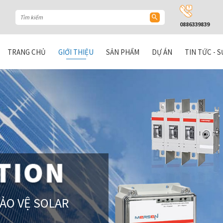
0886339839
TRANG CHỦ
GIỚI THIỆU
SẢN PHẨM
DỰ ÁN
TIN TỨC - S
BẢO VỆ SOLAR