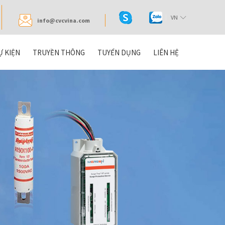
VN
info@cvcvina.com
Ự KIỆN
TRUYỀN THÔNG
TUYỂN DỤNG
LIÊN HỆ