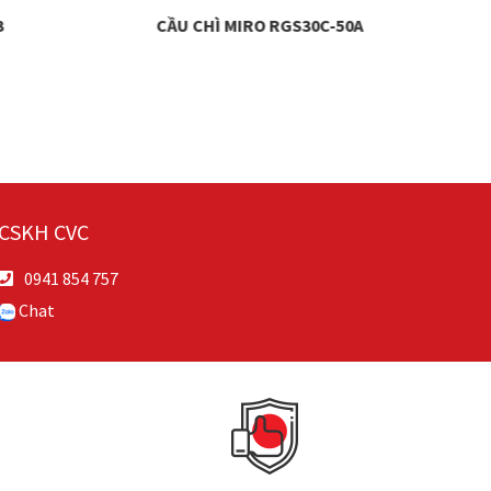
3
CẦU CHÌ MIRO RGS30C-50A
CẦU
CSKH CVC
0941 854 757
Chat