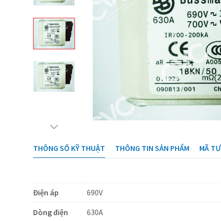
THÔNG SỐ KỸ THUẬT
THÔNG TIN SẢN PHẨM
MÃ T
Điện áp
690V
Dòng điện
630A