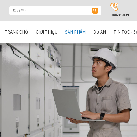
0886339839
TRANG CHỦ
GIỚI THIỆU
SẢN PHẨM
DỰ ÁN
TIN TỨC - S
 CABINETS