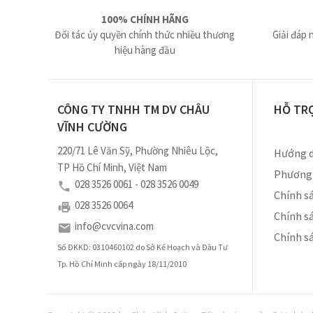
100% CHÍNH HÃNG
Đối tác ủy quyền chính thức nhiều thương
Giải đáp 
hiệu hàng đầu
CÔNG TY TNHH TM DV CHÂU
HỖ TR
VĨNH CƯỜNG
220/71 Lê Văn Sỹ, Phường Nhiêu Lộc,
Hướng d
TP Hồ Chí Minh, Việt Nam
Phương 
028 3526 0061 - 028 3526 0049
Chính sá
028 3526 0064
Chính s
info@cvcvina.com
Chính s
Số ĐKKD: 0310460102 do Sở Kế Hoạch và Đầu Tư
Tp. Hồ Chí Minh cấp ngày 18/11/2010