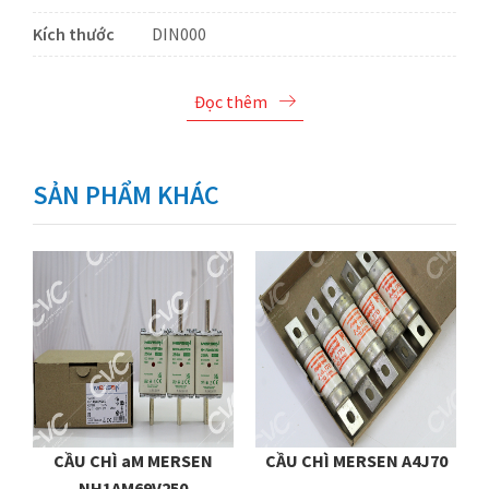
Kích thước
DIN000
Đọc thêm
SẢN PHẨM KHÁC
CẦU CHÌ aM MERSEN
CẦU CHÌ MERSEN A4J70
5
NH1AM69V250