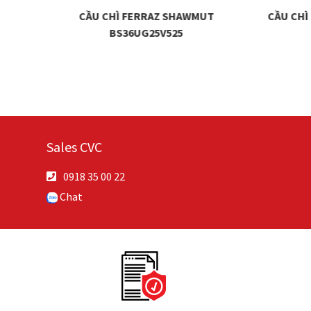
 URGG
CẦU CHÌ FERRAZ SHAWMUT
CẦU CHÌ
BS36UG25V525
Sales CVC
0918 35 00 22
Chat