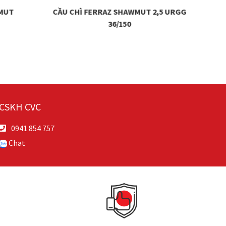
WMUT
CẦU CHÌ FERRAZ SHAWMUT 2,5 URGG
36/150
CSKH CVC
0941 854 757
Chat