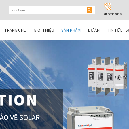
0886339839
TRANG CHỦ
GIỚI THIỆU
SẢN PHẨM
DỰ ÁN
TIN TỨC - S