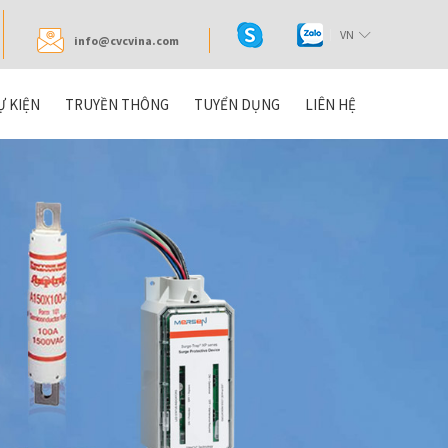
VN
info@cvcvina.com
Ự KIỆN
TRUYỀN THÔNG
TUYỂN DỤNG
LIÊN HỆ