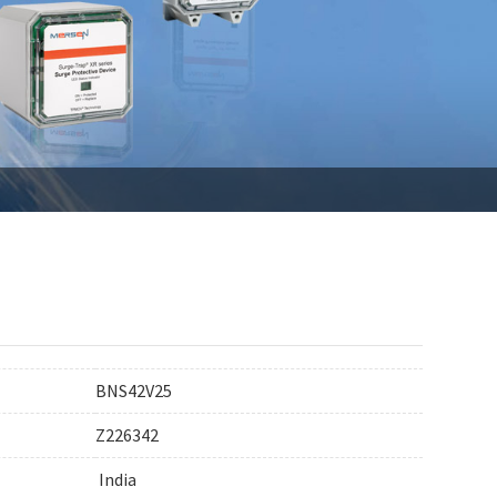
BNS42V25
Z226342
India