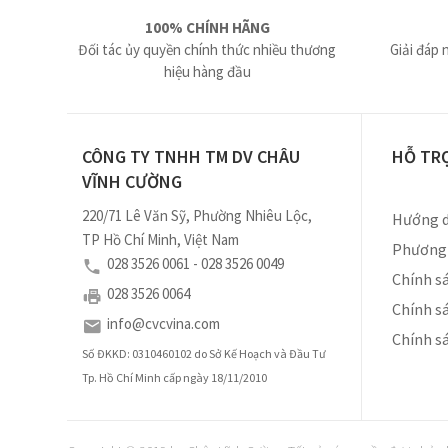
100% CHÍNH HÃNG
Đối tác ủy quyền chính thức nhiều thương
Giải đáp 
hiệu hàng đầu
CÔNG TY TNHH TM DV CHÂU
HỖ TR
VĨNH CƯỜNG
220/71 Lê Văn Sỹ, Phường Nhiêu Lộc,
Hướng d
TP Hồ Chí Minh, Việt Nam
Phương 
028 3526 0061 - 028 3526 0049
Chính sá
028 3526 0064
Chính s
info@cvcvina.com
Chính s
Số ĐKKD: 0310460102 do Sở Kế Hoạch và Đầu Tư
Tp. Hồ Chí Minh cấp ngày 18/11/2010