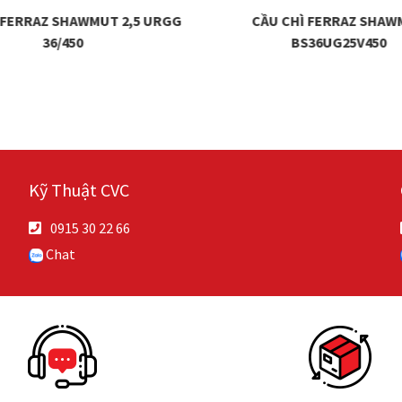
 FERRAZ SHAWMUT 2,5 URGG
CẦU CHÌ FERRAZ SHA
36/450
BS36UG25V450
Kỹ Thuật CVC
0915 30 22 66
Chat