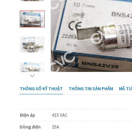
THÔNG SỐ KỸ THUẬT
THÔNG TIN SẢN PHẨM
MÃ T
Điện áp
415 VAC
Dòng điện
25A