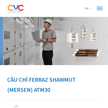
VN
T THE SAFETY OF ELECTRICAL CABINETS
TỰ ĐỘN
CẦU CHÌ FERRAZ SHAWMUT
(MERSEN) ATM30