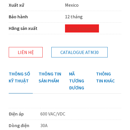
Xuất xứ
Mexico
Bảo hành
12 tháng
Hãng sản xuất
Ferraz Shawmut
LIÊN HỆ
CATALOGUE ATM30
THÔNG SỐ
THÔNG TIN
MÃ
THÔNG
KỸ THUẬT
SẢN PHẨM
TƯƠNG
TIN KHÁC
ĐƯƠNG
Điện áp
600 VAC/VDC
Dòng điện
30A