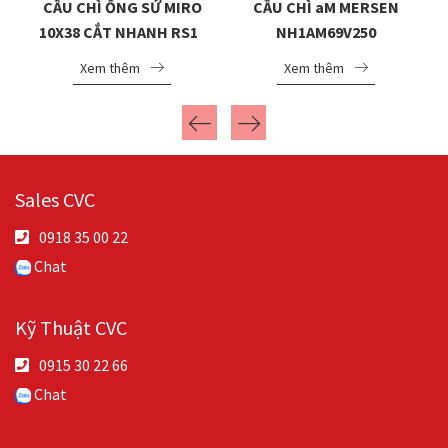
CẦU CHÌ ỐNG SỨ MIRO
CẦU CHÌ aM MERSEN
10X38 CẮT NHANH RS15
NH1AM69V250
20A
Xem thêm
Xem thêm
Sales CVC
0918 35 00 22
Chat
Kỹ Thuật CVC
0915 30 22 66
Chat