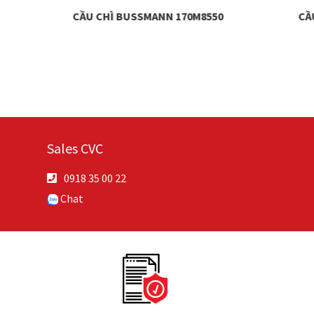
22
CẦU CHÌ BUSSMANN 170M8550
CẦ
Sales CVC
0918 35 00 22
Chat