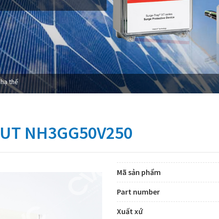
 hạ thế
MUT NH3GG50V250
Mã sản phẩm
Part number
Xuất xứ