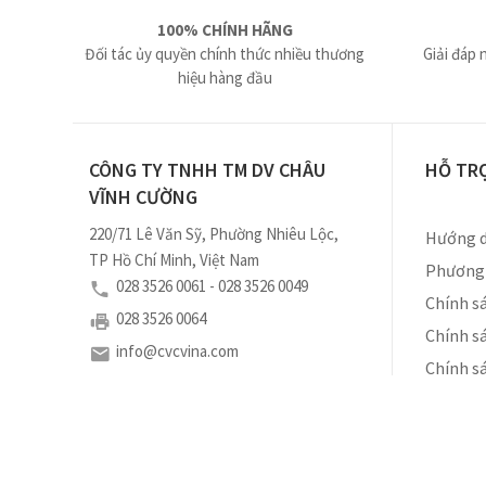
100% CHÍNH HÃNG
Đối tác ủy quyền chính thức nhiều thương
Giải đáp 
hiệu hàng đầu
CÔNG TY TNHH TM DV CHÂU
HỖ TR
VĨNH CƯỜNG
220/71 Lê Văn Sỹ, Phường Nhiêu Lộc,
Hướng d
TP Hồ Chí Minh, Việt Nam
Phương 
028 3526 0061 - 028 3526 0049
Chính sá
028 3526 0064
Chính s
info@cvcvina.com
Chính s
Số ĐKKD: 0310460102 do Sở Kế Hoạch và Đầu Tư
Tp. Hồ Chí Minh cấp ngày 18/11/2010