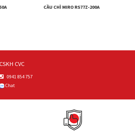
50A
CẦU CHÌ MIRO RS77Z-200A
CSKH CVC
0941 854 757
Chat