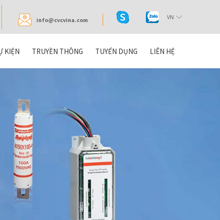
VN
info@cvcvina.com
Ự KIỆN
TRUYỀN THÔNG
TUYỂN DỤNG
LIÊN HỆ