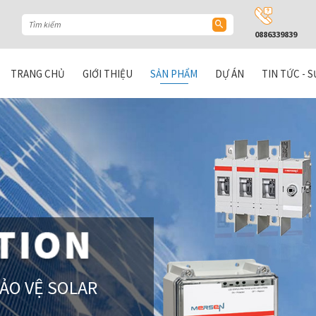
0886339839
TRANG CHỦ
GIỚI THIỆU
SẢN PHẨM
DỰ ÁN
TIN TỨC - S