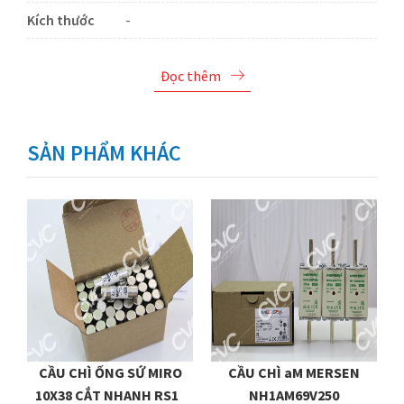
Kích thước
-
Đọc thêm
SẢN PHẨM KHÁC
CẦU CHÌ ỐNG SỨ MIRO
CẦU CHÌ aM MERSEN
10X38 CẮT NHANH RS15
NH1AM69V250