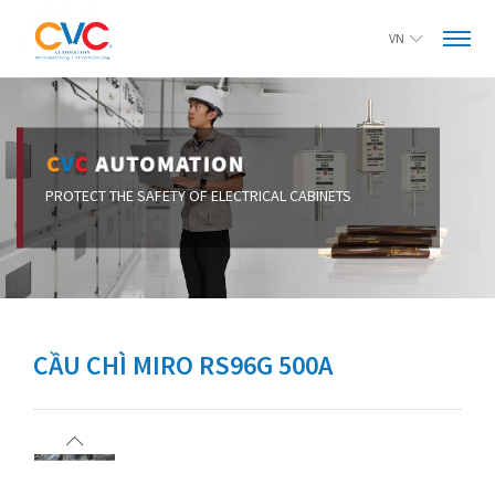
VN
PROTECT THE SAFETY OF ELECTRICAL CABINETS
CẦU CHÌ MIRO RS96G 500A