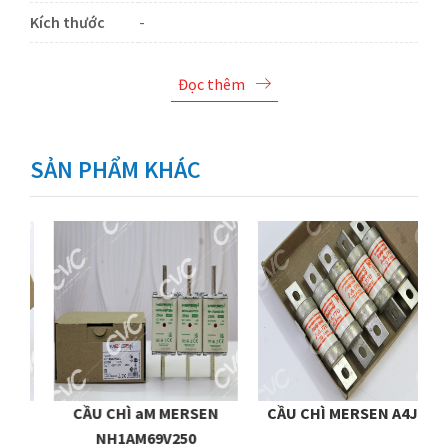
Kích thước
-
Đọc thêm
SẢN PHẨM KHÁC
CẦU CHÌ aM MERSEN
CẦU CHÌ MERSEN A4J70
5
NH1AM69V250