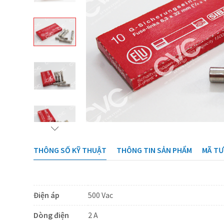
THÔNG SỐ KỸ THUẬT
THÔNG TIN SẢN PHẨM
MÃ T
Điện áp
500 Vac
Dòng điện
2 A