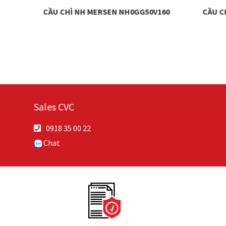
15A
CẦU CHÌ NH MERSEN NH0GG50V160
CẦU C
Sales CVC
0918 35 00 22
Chat