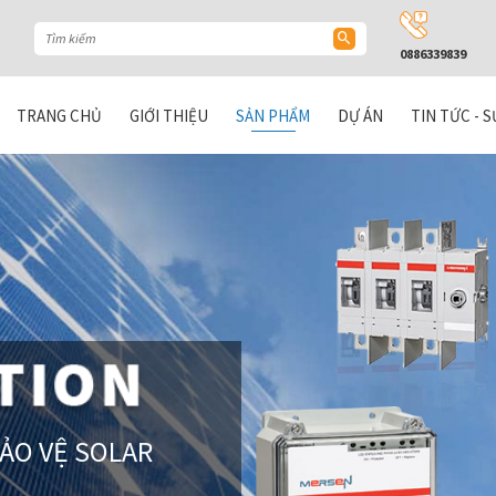
0886339839
TRANG CHỦ
GIỚI THIỆU
SẢN PHẨM
DỰ ÁN
TIN TỨC - S