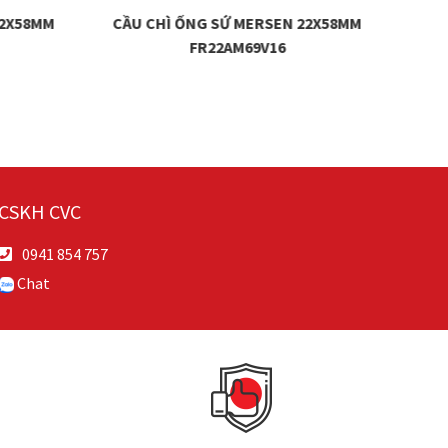
22X58MM
CẦU CHÌ ỐNG SỨ MERSEN 22X58MM
CẦU
FR22AM69V16
CSKH CVC
0941 854 757
Chat