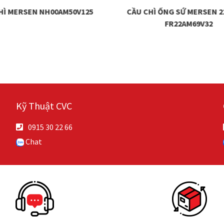
HÌ MERSEN NH00AM50V125
CẦU CHÌ ỐNG SỨ MERSEN 
FR22AM69V32
Kỹ Thuật CVC
0915 30 22 66
Chat