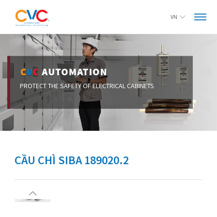
VN
CẦU CHÌ SIBA 189020.2