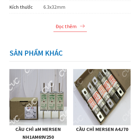
Kích thước
6.3x32mm
Đọc thêm
SẢN PHẨM KHÁC
CẦU CHÌ aM MERSEN
CẦU CHÌ MERSEN A4J70
5
NH1AM69V250