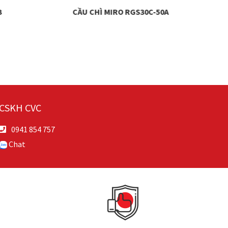
3
CẦU CHÌ MIRO RGS30C-50A
CẦU
CSKH CVC
0941 854 757
Chat