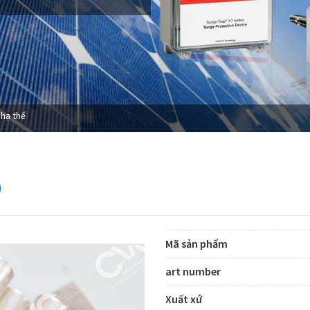
 hạ thế
0
Mã sản phẩm
art number
Xuất xứ