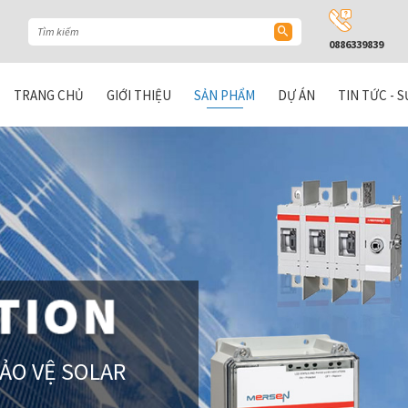
0886339839
TRANG CHỦ
GIỚI THIỆU
SẢN PHẨM
DỰ ÁN
TIN TỨC - S