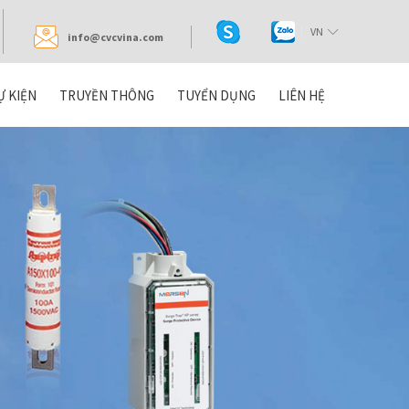
VN
info@cvcvina.com
Ự KIỆN
TRUYỀN THÔNG
TUYỂN DỤNG
LIÊN HỆ