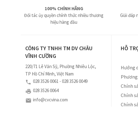
100% CHÍNH HÃNG
Đối tác ủy quyền chính thức nhiều thương
Giải đáp 
hiệu hàng đầu
CÔNG TY TNHH TM DV CHÂU
HỖ TR
VĨNH CƯỜNG
220/71 Lê Văn Sỹ, Phường Nhiêu Lộc,
Hướng d
TP Hồ Chí Minh, Việt Nam
Phương 
028 3526 0061 - 028 3526 0049
Chính sá
028 3526 0064
Chính s
info@cvcvina.com
Chính s
Số ĐKKD: 0310460102 do Sở Kế Hoạch và Đầu Tư
Tp. Hồ Chí Minh cấp ngày 18/11/2010