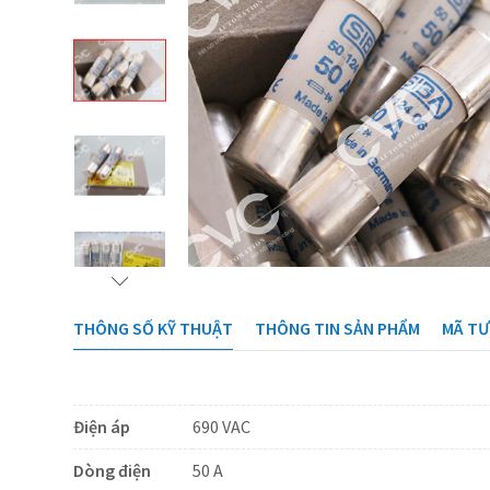
THÔNG SỐ KỸ THUẬT
THÔNG TIN SẢN PHẨM
MÃ T
Điện áp
690 VAC
Dòng điện
50 A