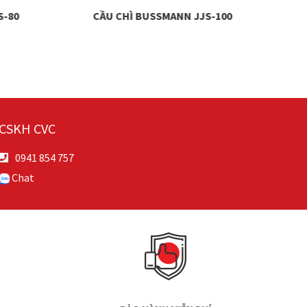
S-80
CẦU CHÌ BUSSMANN JJS-100
C
CSKH CVC
0941 854 757
Chat