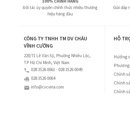
100% CHÍNH HÃNG
Đối tác ủy quyền chính thức nhiều thương
Giải đáp 
hiệu hàng đầu
CÔNG TY TNHH TM DV CHÂU
HỖ TR
VĨNH CƯỜNG
220/71 Lê Văn Sỹ, Phường Nhiêu Lộc,
Hướng d
TP Hồ Chí Minh, Việt Nam
Phương 
028 3526 0061 - 028 3526 0049
Chính sá
028 3526 0064
Chính s
info@cvcvina.com
Chính s
Số ĐKKD: 0310460102 do Sở Kế Hoạch và Đầu Tư
Tp. Hồ Chí Minh cấp ngày 18/11/2010
Copyright © 2019 by Châu Vĩnh Cường. Tất cả các quyền được bảo h