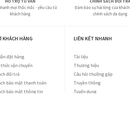
HỖ TRỢ TƯ VẤN
CHÍNH SÁCH ĐỔI TR
nhanh mọi thắc mắc - yêu cầu từ
Đảm bảo sự hài lòng của khách
khách hàng
chính sách đa dạng
Ợ KHÁCH HÀNG
LIÊN KẾT NHANH
ẫn đặt hàng
Tài liệu
thức vận chuyển
Thương hiệu
ch đổi trả
Câu hỏi thường gặp
ách bảo mật thanh toán
Truyền thông
ách bảo mật thông tin
Tuyển dụng
Liên hệ
ộ. Thiết kế bởi
Cánh Cam.