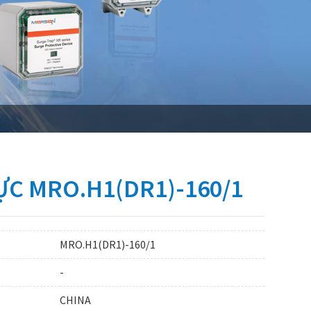
ỰC MRO.H1(DR1)-160/1
MRO.H1(DR1)-160/1
-
CHINA