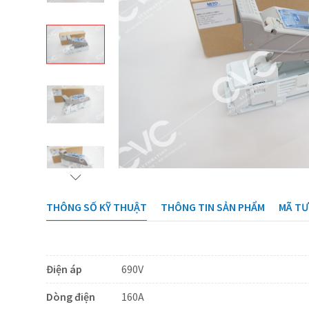
THÔNG SỐ KỸ THUẬT
THÔNG TIN SẢN PHẨM
MÃ T
Điện áp
690V
Dòng điện
160A