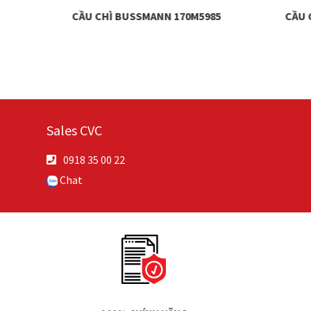
68
CẦU CHÌ BUSSMANN 170M5985
CẦU 
Sales CVC
0918 35 00 22
Chat