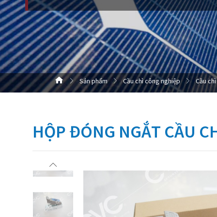
Sản phẩm
Cầu chì công nghiệp
Cầu chì
HỘP ĐÓNG NGẮT CẦU CHÌ