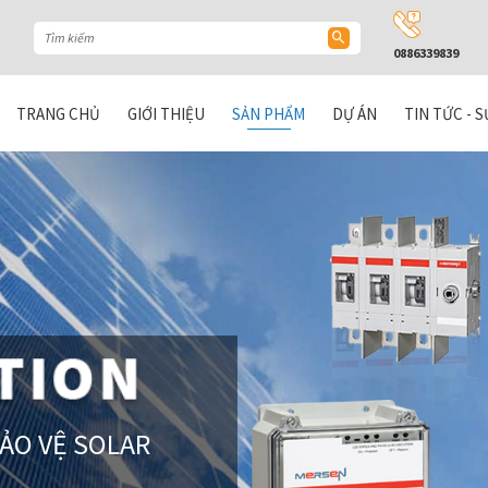
0886339839
TRANG CHỦ
GIỚI THIỆU
SẢN PHẨM
DỰ ÁN
TIN TỨC - S