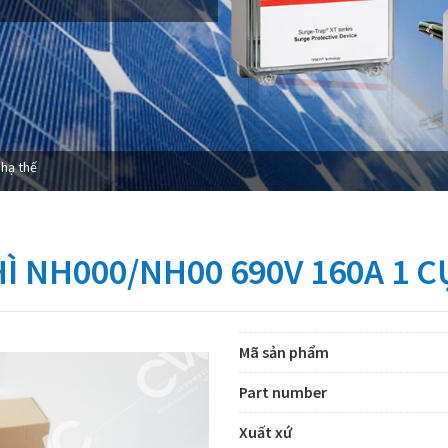
 hạ thế
 NH000/NH00 690V 160A 1 C
Mã sản phẩm
Part number
Xuất xứ