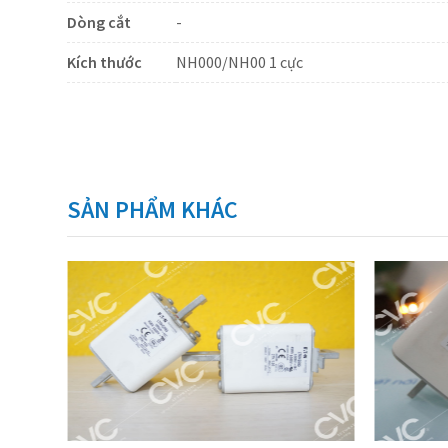
Dòng cắt
-
Kích thước
NH000/NH00 1 cực
SẢN PHẨM KHÁC