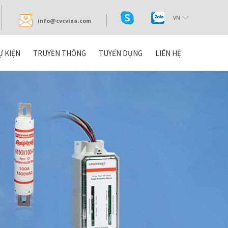
VN
info@cvcvina.com
Ự KIỆN
TRUYỀN THÔNG
TUYỂN DỤNG
LIÊN HỆ