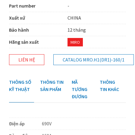
Part number
-
Xuất xứ
CHINA
Bảo hành
12 tháng
Hãng sản xuất
MIRO
LIÊN HỆ
CATALOG MRO.H1(DR1)-160/1
THÔNG SỐ
THÔNG TIN
MÃ
THÔNG
KỸ THUẬT
SẢN PHẨM
TƯƠNG
TIN KHÁC
ĐƯƠNG
Điện áp
690V