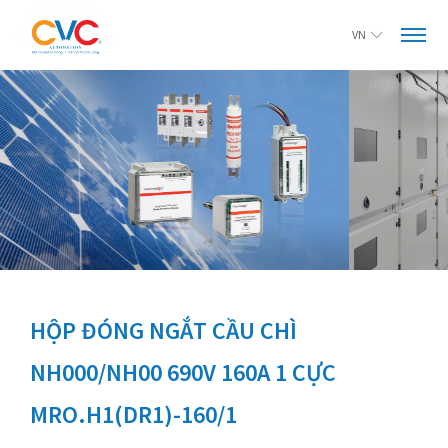
VN
HỘP ĐÓNG NGẮT CẦU CHÌ
NH000/NH00 690V 160A 1 CỰC
MRO.H1(DR1)-160/1