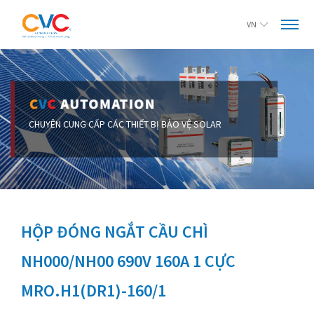
VN
HỘP ĐÓNG NGẮT CẦU CHÌ
NH000/NH00 690V 160A 1 CỰC
MRO.H1(DR1)-160/1