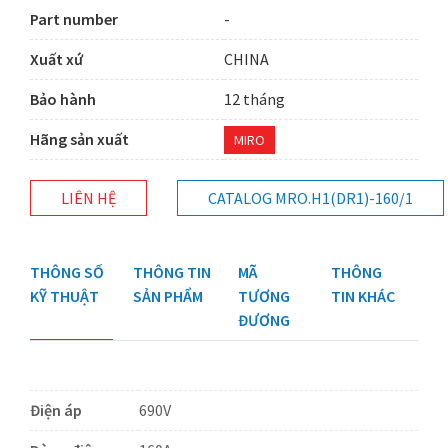
Part number
-
Xuất xứ
CHINA
Bảo hành
12 tháng
Hãng sản xuất
MIRO
LIÊN HỆ
CATALOG MRO.H1(DR1)-160/1
THÔNG SỐ
THÔNG TIN
MÃ
THÔNG
KỸ THUẬT
SẢN PHẨM
TƯƠNG
TIN KHÁC
ĐƯƠNG
Điện áp
690V