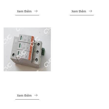
STS-NET-CAT6-POE-3K
STXP380Y10
Xem thêm
Xem thêm
THIẾT BỊ CHỐNG SÉT
MERSEN STPT2-
40K320V-3PM
Xem thêm