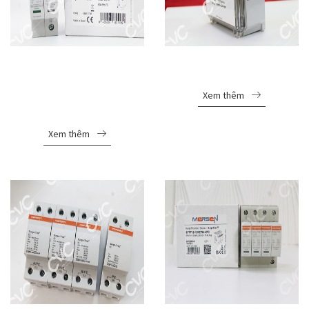
THIẾT BỊ CHỐNG SÉT
THIẾT BỊ CHỐNG SÉT
LAN TRUYỀN MERSEN
MERSEN STXT480Y20A
STPT23-20K275V-2PG-
Xem thêm
LF
Xem thêm