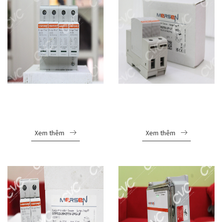
THIẾT BỊ CHỐNG SÉT
THIẾT BỊ CHỐNG SÉT
LAN TRUYỀN MERSEN
LAN TRUYỀN MERSEN
STPT12-12K440V-4P
STPT23-20K275V-2P-LF
Xem thêm
Xem thêm