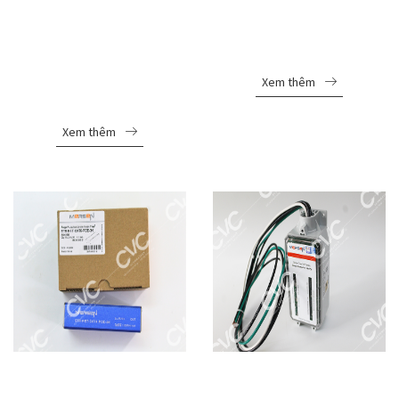
BỘ THIẾT BỊ CHỐNG
THIẾT BỊ CHỐNG SÉT
SÉT LAN TRUYỀN 3
LAN TRUYỀN MERSEN
PHASE STMT1-
STPT12-12K275V-4PG
50K275V-1PX3 +
Xem thêm
STMT1-100K-NX1
Xem thêm
THIẾT BỊ CHỐNG SÉT
THIẾT BỊ CHỐNG SÉT
MERSEN CHO MẠNG
LAN TRUYỀN MERSEN