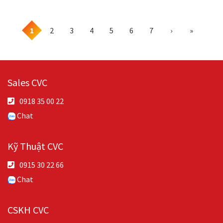
1
2
3
4
5
6
7
›
»
Sales CVC
0918 35 00 22
Chat
Kỹ Thuật CVC
0915 30 22 66
Chat
CSKH CVC